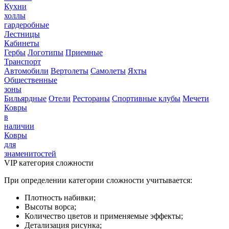
Кухни
холлы
гардеробные
Лестницы
Кабинеты
Гербы
Логотипы
Приемные
Транспорт
Автомобили
Вертолеты
Самолеты
Яхты
Общественные
зоны
Бильярдные
Отели
Рестораны
Спортивные клубы
Мечети
Ковры
в
наличии
Ковры
для
знаменитостей
VIP категория сложности
При определении категории сложности учитывается:
Плотность набивки;
Высоты ворса;
Количество цветов и применяемые эффекты;
Детализация рисунка;